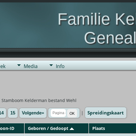
Familie K
Geneal
Genealogie van de fami
ek
Media
Info
aan Stamboom Kelderman bestand Wehl
Spreidingskaart
|
14
15
Volgende»
soon-ID
Geboren / Gedoopt
Plaats