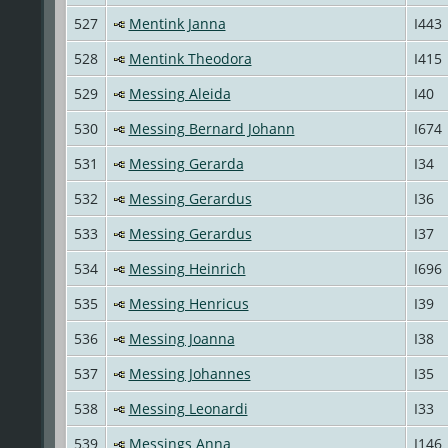
527
Mentink Janna
I443
528
Mentink Theodora
I415
529
Messing Aleida
I40
530
Messing Bernard Johann
I674
531
Messing Gerarda
I34
532
Messing Gerardus
I36
533
Messing Gerardus
I37
534
Messing Heinrich
I696
535
Messing Henricus
I39
536
Messing Joanna
I38
537
Messing Johannes
I35
538
Messing Leonardi
I33
539
Messings Anna
I146