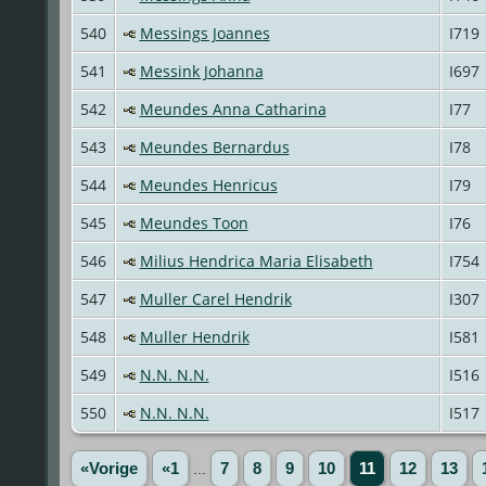
540
Messings Joannes
I719
541
Messink Johanna
I697
542
Meundes Anna Catharina
I77
543
Meundes Bernardus
I78
544
Meundes Henricus
I79
545
Meundes Toon
I76
546
Milius Hendrica Maria Elisabeth
I754
547
Muller Carel Hendrik
I307
548
Muller Hendrik
I581
549
N.N. N.N.
I516
550
N.N. N.N.
I517
«Vorige
«1
...
7
8
9
10
11
12
13