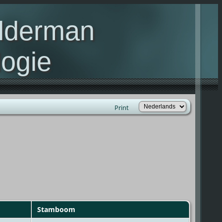
elderman
ogie
lie Kelderman(s)
Print
Stamboom