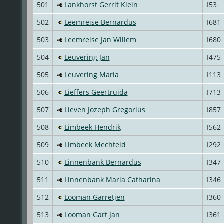
501
Lankhorst Gerrit Klein
I53
502
Leemreise Bernardus
I681
503
Leemreise Jan Willem
I680
504
Leuvering Jan
I475
505
Leuvering Maria
I113
506
Lieffers Geertruida
I713
507
Lieven Jozeph Gregorius
I857
508
Limbeek Hendrik
I562
509
Limbeek Mechteld
I292
510
Linnenbank Bernardus
I347
511
Linnenbank Maria Catharina
I346
512
Looman Garretjen
I360
513
Looman Gart Jan
I361