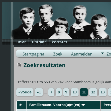
HOME
HER SIDE
CONTACT
Startpagina
Zoek
Aanmelden
Zo
Zoekresultaten
Treffers 501 t/m 550 van 742 voor Stamboom is gelijk 
«Vorige
«1
...
7
8
9
10
11
12
13
#
Familienaam, Voorna(a)m(en)
Per