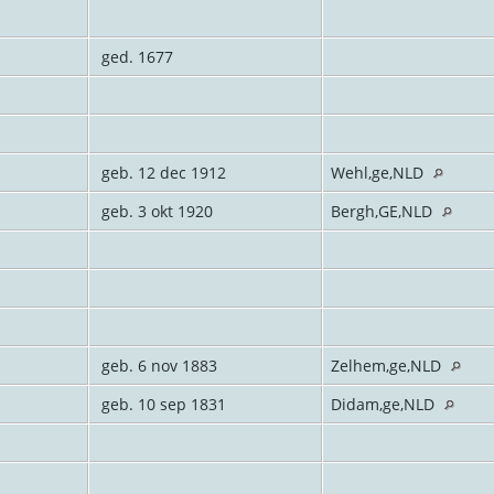
ged. 1677
geb. 12 dec 1912
Wehl,ge,NLD
geb. 3 okt 1920
Bergh,GE,NLD
geb. 6 nov 1883
Zelhem,ge,NLD
geb. 10 sep 1831
Didam,ge,NLD