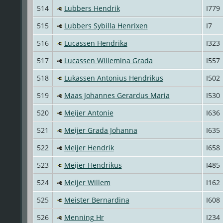
514
Lubbers Hendrik
I779
515
Lubbers Sybilla Henrixen
I7
516
Lucassen Hendrika
I323
517
Lucassen Willemina Grada
I557
518
Lukassen Antonius Hendrikus
I502
519
Maas Johannes Gerardus Maria
I530
520
Meijer Antonie
I636
521
Meijer Grada Johanna
I635
522
Meijer Hendrik
I658
523
Meijer Hendrikus
I485
524
Meijer Willem
I162
525
Meister Bernardina
I608
526
Menning Hr
I234