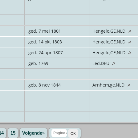
ged. 7 mei 1801
Hengelo,GE,NLD
ged. 14 okt 1803
Hengelo,GE,NLD
ged. 24 apr 1807
Hengelo,GE,NLD
geb. 1769
Led,DEU
geb. 8 nov 1844
Arnhem,ge,NLD
14
15
Volgende»