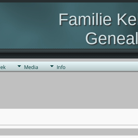
Familie K
Geneal
Genealogie van de fami
ek
Media
Info