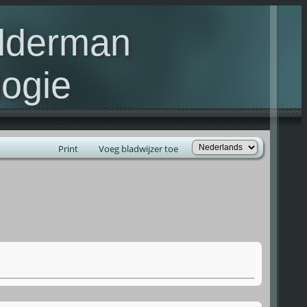
elderman
ogie
lie Kelderman(s)
Print
Voeg bladwijzer toe