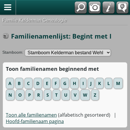
Familie Kelderman Genealogie
Familienamenlijst: Begint met I
Stamboom:
Toon familienamen beginnend met
A
B
C
D
E
F
G
H
I
J
K
L
M
N
O
P
R
S
T
U
V
W
Z
Toon alle familienamen
(alfabetisch gesorteerd) |
Hoofd-familienaam pagina