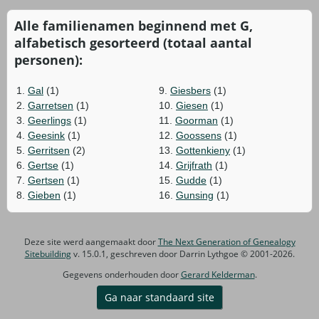
Alle familienamen beginnend met G,
alfabetisch gesorteerd (totaal aantal
personen):
1.
Gal
(1)
9.
Giesbers
(1)
2.
Garretsen
(1)
10.
Giesen
(1)
3.
Geerlings
(1)
11.
Goorman
(1)
4.
Geesink
(1)
12.
Goossens
(1)
5.
Gerritsen
(2)
13.
Gottenkieny
(1)
6.
Gertse
(1)
14.
Grijfrath
(1)
7.
Gertsen
(1)
15.
Gudde
(1)
8.
Gieben
(1)
16.
Gunsing
(1)
Deze site werd aangemaakt door
The Next Generation of Genealogy
Sitebuilding
v. 15.0.1, geschreven door Darrin Lythgoe © 2001-2026.
Gegevens onderhouden door
Gerard Kelderman
.
Ga naar standaard site