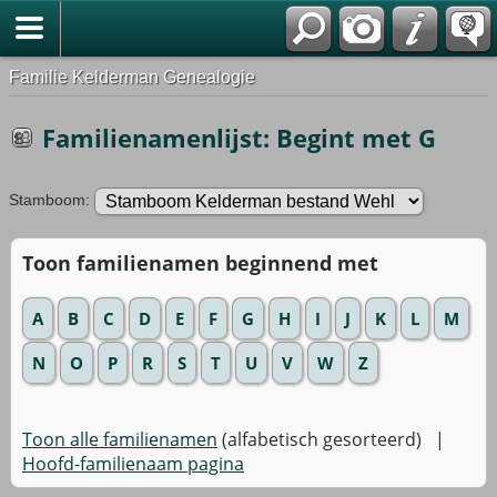
Familie Kelderman Genealogie
Familienamenlijst: Begint met G
Stamboom:
Toon familienamen beginnend met
A
B
C
D
E
F
G
H
I
J
K
L
M
N
O
P
R
S
T
U
V
W
Z
Toon alle familienamen
(alfabetisch gesorteerd) |
Hoofd-familienaam pagina