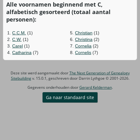
Alle voornamen beginnend met C,
alfabetisch gesorteerd (totaal aantal
personen):
1.
C.C.M.
(1)
5.
Christian
(1)
2.
C.W.
(1)
6.
Christina
(2)
3.
Carel
(1)
7.
Cornelia
(2)
4.
Catharina
(7)
8.
Cornelis
(7)
Deze site werd aangemaakt door
The Next Generation of Genealogy
Sitebuilding
v. 15.0.1, geschreven door Darrin Lythgoe © 2001-2026.
Gegevens onderhouden door
Gerard Kelderman
.
Ga naar standaard site