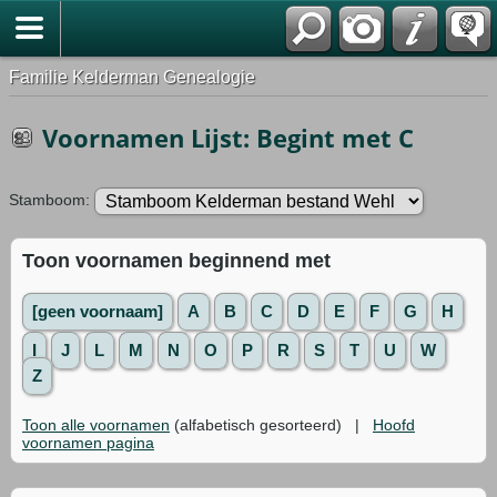
Familie Kelderman Genealogie
Voornamen Lijst: Begint met C
Stamboom:
Toon voornamen beginnend met
[geen voornaam]
A
B
C
D
E
F
G
H
I
J
L
M
N
O
P
R
S
T
U
W
Z
Toon alle voornamen
(alfabetisch gesorteerd) |
Hoofd
voornamen pagina