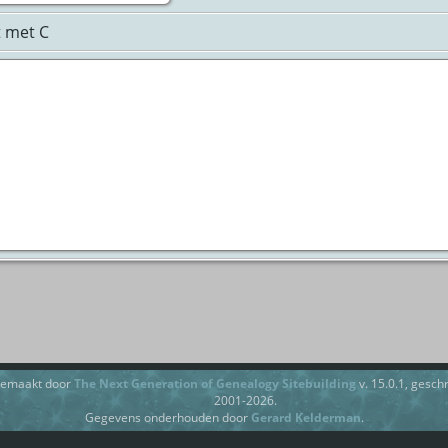
t met C
gemaakt door
The Next Generation of Genealogy Sitebuilding
v. 15.0.1, gesc
2001-2026.
Gegevens onderhouden door
Gerard Kelderman
.