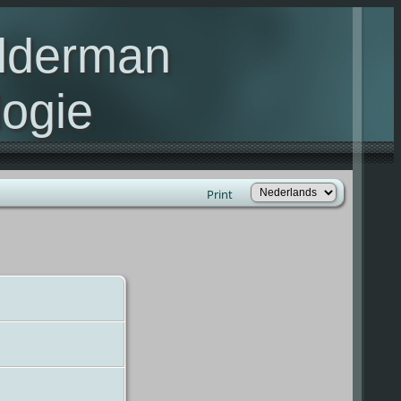
elderman
ogie
lie Kelderman(s)
Print