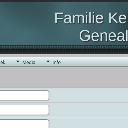
Familie K
Geneal
Genealogie van de fami
ek
Media
Info