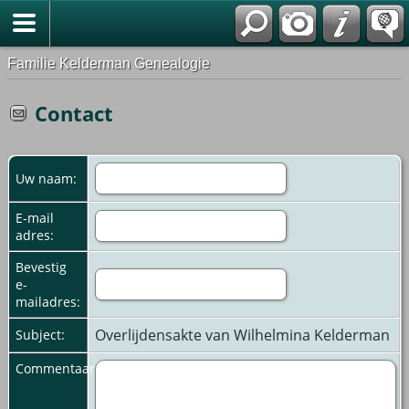
Familie Kelderman Genealogie
Contact
Uw naam:
E-mail
adres:
Bevestig
e-
mailadres:
Overlijdensakte van Wilhelmina Kelderman
Subject:
Commentaar: