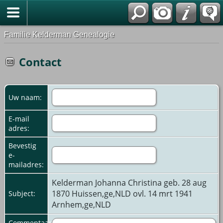
Familie Kelderman Genealogie
Contact
Uw naam:
E-mail
adres:
Bevestig
e-
mailadres:
Kelderman Johanna Christina geb. 28 aug
1870 Huissen,ge,NLD ovl. 14 mrt 1941
Subject:
Arnhem,ge,NLD
Commentaar: