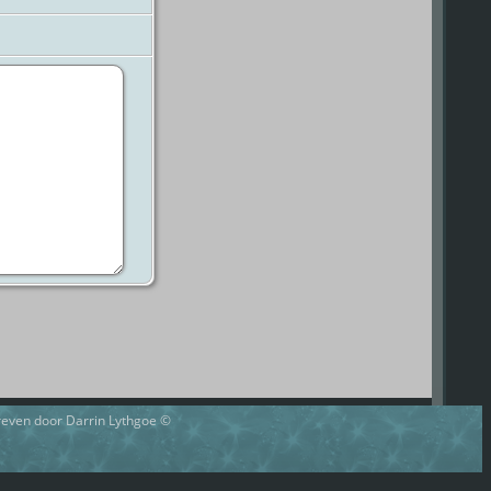
hreven door Darrin Lythgoe ©