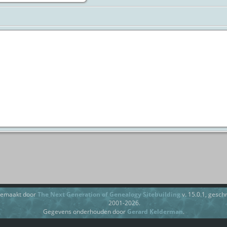
gemaakt door
The Next Generation of Genealogy Sitebuilding
v. 15.0.1, gesc
2001-2026.
Gegevens onderhouden door
Gerard Kelderman
.