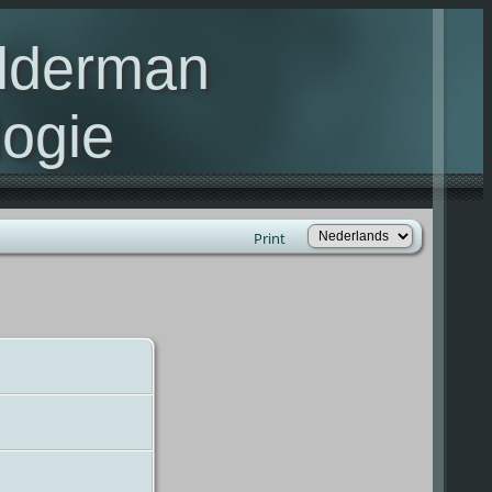
elderman
ogie
lie Kelderman(s)
Print