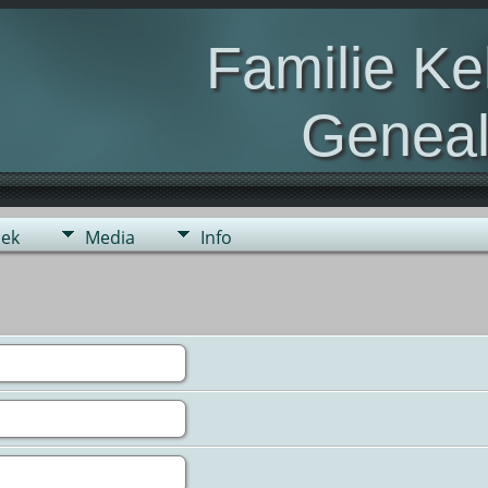
Familie K
Geneal
Genealogie van de fami
ek
Media
Info