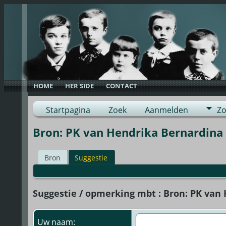
HOME
HER SIDE
CONTACT
Startpagina
Zoek
Aanmelden
Zo
Bron: PK van Hendrika Bernardina
Bron
Suggestie
Suggestie / opmerking mbt : Bron: PK van
Uw naam: