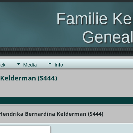
Familie K
Geneal
Genealogie van de fami
ek
Media
Info
 Kelderman (S444)
 Hendrika Bernardina Kelderman (S444)