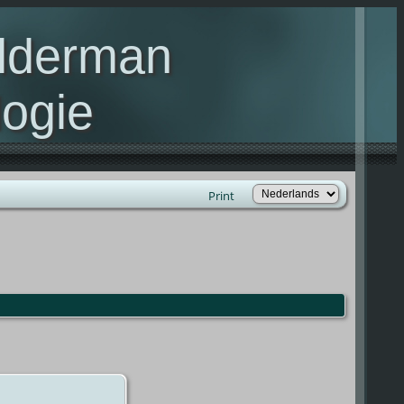
elderman
ogie
lie Kelderman(s)
Print