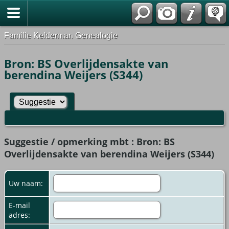
Familie Kelderman Genealogie
Bron: BS Overlijdensakte van
berendina Weijers (S344)
Suggestie / opmerking mbt : Bron: BS
Overlijdensakte van berendina Weijers (S344)
Uw naam:
E-mail
adres: