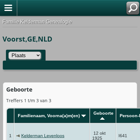
Familie Kelderman Genealogie
Voorst,GE,NLD
Geboorte
Treffers 1 t/m 3 van 3
Geboorte
Familienaam, Voorna(a)m(en)
Persoon-
12 okt
1
Kelderman Levenloos
I641
1925