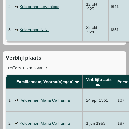
12 okt
2
Kelderman Levenloos
I641
1925
23 okt
3
Kelderman N.N.
I851
1924
Verblijfplaats
Treffers 1 t/m 3 van 3
Verblijfplaats
Familienaam, Voorna(a)m(en)
Perso
1
Kelderman Maria Catharina
24 apr 1951
I187
2
Kelderman Maria Catharina
1 jun 1953
I187