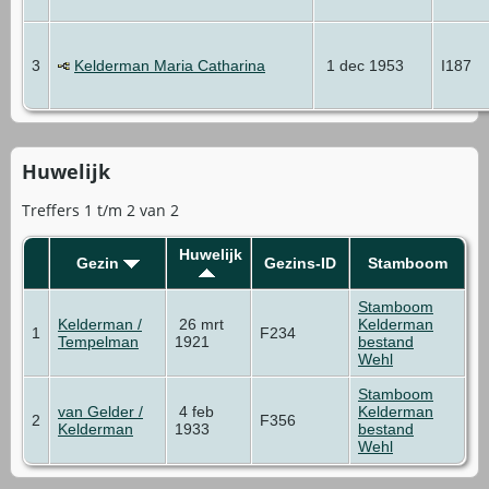
3
Kelderman Maria Catharina
1 dec 1953
I187
Huwelijk
Treffers 1 t/m 2 van 2
Huwelijk
Gezin
Gezins-ID
Stamboom
Stamboom
Kelderman /
26 mrt
Kelderman
1
F234
Tempelman
1921
bestand
Wehl
Stamboom
van Gelder /
4 feb
Kelderman
2
F356
Kelderman
1933
bestand
Wehl