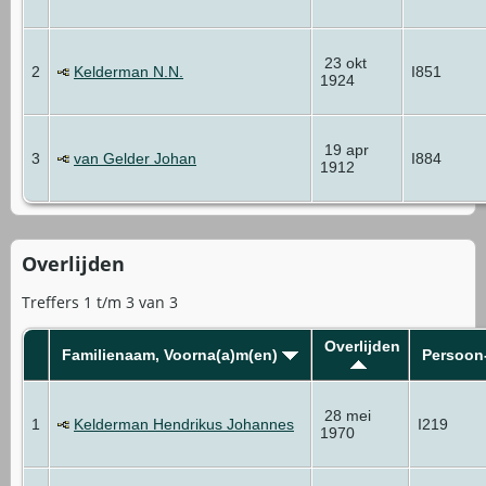
23 okt
2
Kelderman N.N.
I851
1924
19 apr
3
van Gelder Johan
I884
1912
Overlijden
Treffers 1 t/m 3 van 3
Overlijden
Familienaam, Voorna(a)m(en)
Persoon
28 mei
1
Kelderman Hendrikus Johannes
I219
1970