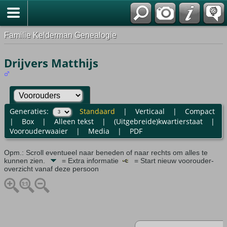
Familie Kelderman Genealogie
Drijvers Matthijs
Generaties:
Standaard
|
Verticaal
|
Compact
|
Box
|
Alleen tekst
|
(Uitgebreide)kwartierstaat
|
Voorouderwaaier
|
Media
|
PDF
Opm.: Scroll eventueel naar beneden of naar rechts om alles te
kunnen zien.
= Extra informatie
= Start nieuw voorouder-
overzicht vanaf deze persoon