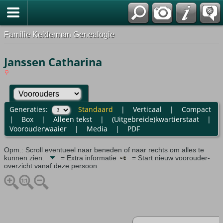
Familie Kelderman Genealogie
Janssen Catharina
Generaties:
Standaard
|
Verticaal
|
Compact
|
Box
|
Alleen tekst
|
(Uitgebreide)kwartierstaat
|
Voorouderwaaier
|
Media
|
PDF
Opm.: Scroll eventueel naar beneden of naar rechts om alles te
kunnen zien.
= Extra informatie
= Start nieuw voorouder-
overzicht vanaf deze persoon