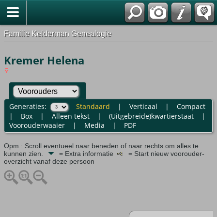
Familie Kelderman Genealogie
Kremer Helena
Generaties:
Standaard
|
Verticaal
|
Compact
|
Box
|
Alleen tekst
|
(Uitgebreide)kwartierstaat
|
Voorouderwaaier
|
Media
|
PDF
Opm.: Scroll eventueel naar beneden of naar rechts om alles te
kunnen zien.
= Extra informatie
= Start nieuw voorouder-
overzicht vanaf deze persoon