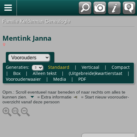
Familie Kelderman Genealogie
Mentink Janna
Generaties:
Standaard
|
Verticaal
|
Compact
|
Box
|
Alleen tekst
|
(Uitgebreide)kwartierstaat
|
Voorouderwaaier
|
Media
|
PDF
Opm.: Scroll eventueel naar beneden of naar rechts om alles te
kunnen zien.
= Extra informatie
= Start nieuw voorouder-
overzicht vanaf deze persoon