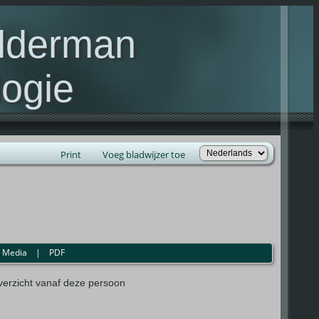
elderman
ogie
lie Kelderman(s)
Print
Voeg bladwijzer toe
|
Media
|
PDF
erzicht vanaf deze persoon