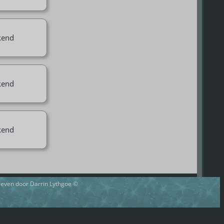
kend
kend
kend
hreven door Darrin Lythgoe ©