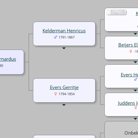
Kelderman Henricus
1791-1867
Beijers E
-1
rnardus
80
Evers H
Evers Gerritje
1794-1854
Juddens 
Onbe