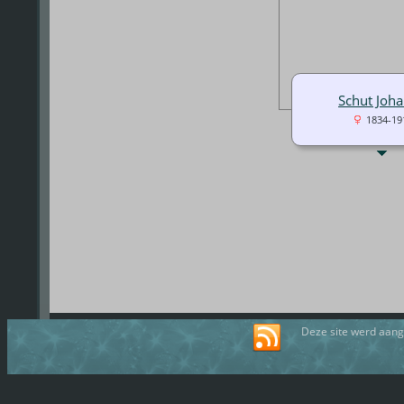
Schut Joh
1834-19
Deze site werd aan