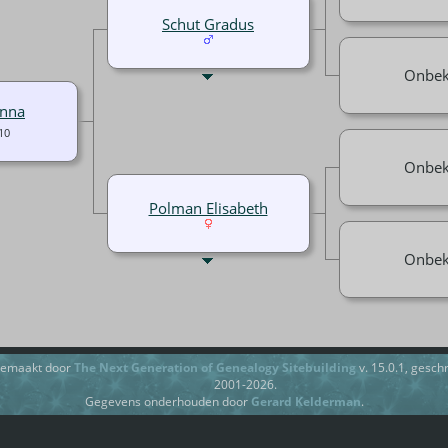
Schut Gradus
Onbe
anna
10
Onbe
Polman Elisabeth
Onbe
gemaakt door
The Next Generation of Genealogy Sitebuilding
v. 15.0.1, gesc
2001-2026.
Gegevens onderhouden door
Gerard Kelderman
.