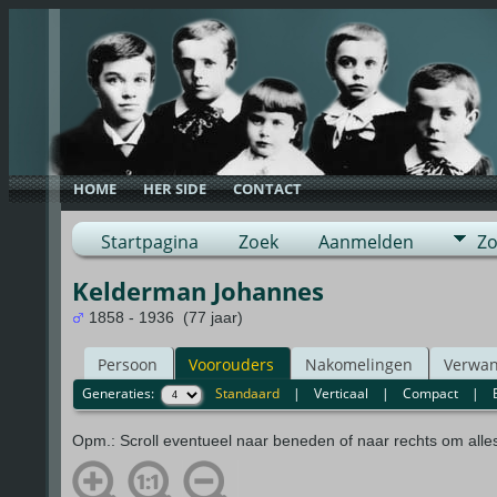
HOME
HER SIDE
CONTACT
Startpagina
Zoek
Aanmelden
Zo
Kelderman Johannes
1858 - 1936 (77 jaar)
Persoon
Voorouders
Nakomelingen
Verwan
Generaties:
Standaard
|
Verticaal
|
Compact
|
Opm.: Scroll eventueel naar beneden of naar rechts om alle