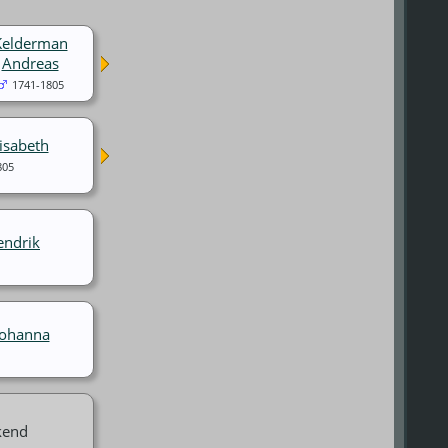
Kelderman
Andreas
1741-1805
lisabeth
805
endrik
Johanna
kend