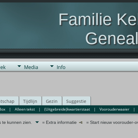
Familie K
Geneal
Genealogie van de fami
ek
Media
Info
tschap
Tijdlijn
Gezin
Suggestie
Box
|
Alleen tekst
|
(Uitgebreide)kwartierstaat
|
Voorouderwaaier
s te kunnen zien.
= Extra informatie
= Start nieuw voorouder-ov