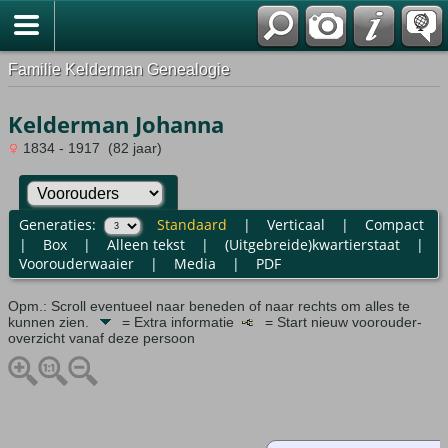
Familie Kelderman Genealogie
Kelderman Johanna
1834 - 1917 (82 jaar)
Generaties:
Standaard
|
Verticaal
|
Compact
|
Box
|
Alleen tekst
|
(Uitgebreide)kwartierstaat
|
Voorouderwaaier
|
Media
|
PDF
Opm.: Scroll eventueel naar beneden of naar rechts om alles te
kunnen zien.
= Extra informatie
= Start nieuw voorouder-
overzicht vanaf deze persoon