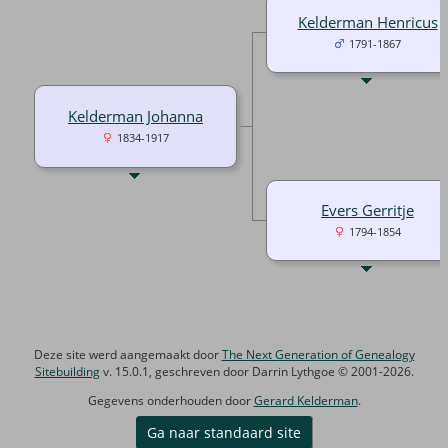
Kelderman Henricus
1791-1867
Kelderman Johanna
1834-1917
Evers Gerritje
1794-1854
Deze site werd aangemaakt door
The Next Generation of Genealogy
Sitebuilding
v. 15.0.1, geschreven door Darrin Lythgoe © 2001-2026.
Gegevens onderhouden door
Gerard Kelderman
.
Ga naar standaard site