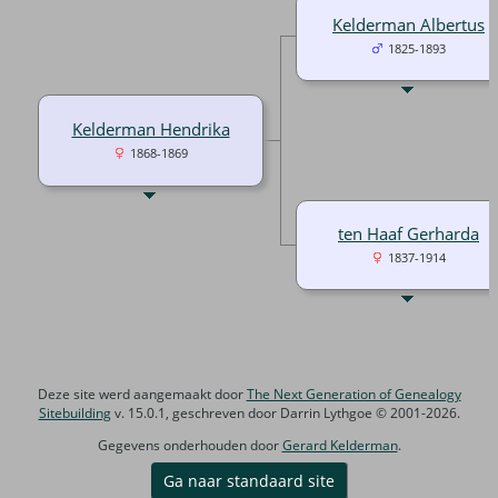
Kelderman Albertus
1825-1893
Kelderman Hendrika
1868-1869
ten Haaf Gerharda
1837-1914
Deze site werd aangemaakt door
The Next Generation of Genealogy
Sitebuilding
v. 15.0.1, geschreven door Darrin Lythgoe © 2001-2026.
Gegevens onderhouden door
Gerard Kelderman
.
Ga naar standaard site