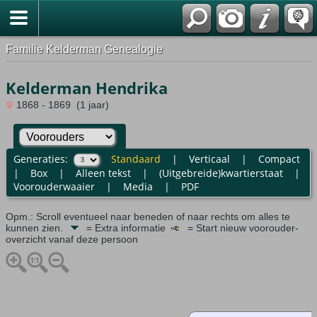
Familie Kelderman Genealogie
Kelderman Hendrika
1868 - 1869 (1 jaar)
Generaties:
Standaard
|
Verticaal
|
Compact
|
Box
|
Alleen tekst
|
(Uitgebreide)kwartierstaat
|
Voorouderwaaier
|
Media
|
PDF
Opm.: Scroll eventueel naar beneden of naar rechts om alles te
kunnen zien.
= Extra informatie
= Start nieuw voorouder-
overzicht vanaf deze persoon