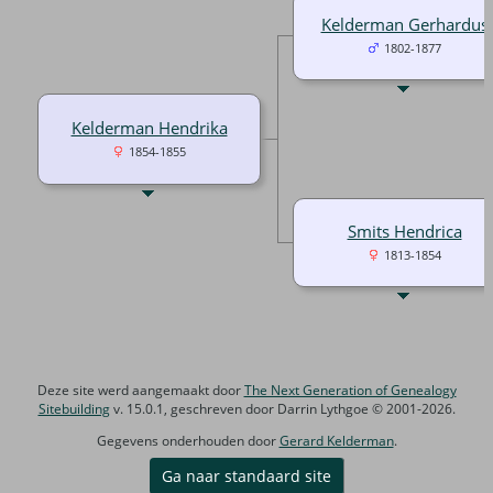
Kelderman Gerhardus
1802-1877
Kelderman Hendrika
1854-1855
Smits Hendrica
1813-1854
Deze site werd aangemaakt door
The Next Generation of Genealogy
Sitebuilding
v. 15.0.1, geschreven door Darrin Lythgoe © 2001-2026.
Gegevens onderhouden door
Gerard Kelderman
.
Ga naar standaard site