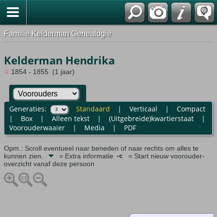
Familie Kelderman Genealogie
Kelderman Hendrika
1854 - 1855 (1 jaar)
Generaties:
Standaard
|
Verticaal
|
Compact
|
Box
|
Alleen tekst
|
(Uitgebreide)kwartierstaat
|
Voorouderwaaier
|
Media
|
PDF
Opm.: Scroll eventueel naar beneden of naar rechts om alles te
kunnen zien.
= Extra informatie
= Start nieuw voorouder-
overzicht vanaf deze persoon