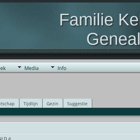
Familie K
Geneal
Genealogie van de fami
ek
Media
Info
tschap
Tijdlijn
Gezin
Suggestie
,NLD