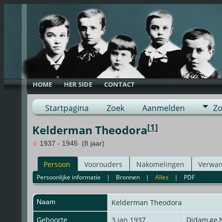
HOME
HER SIDE
CONTACT
Startpagina
Zoek
Aanmelden
Zo
[
1
]
Kelderman Theodora
1937 - 1945 (8 jaar)
Persoon
Voorouders
Nakomelingen
Verwan
Persoonlijke informatie
|
Bronnen
|
Alles
|
PDF
Naam
Kelderman
Theodora
Geboorte
3 jan 1937
Didam,ge