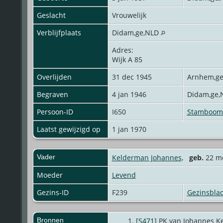
Geslacht
Vrouwelijk
Verblijfplaats
Didam,ge,NLD
Adres:
Wijk A 85
Overlijden
31 dec 1945
Arnhem,g
Begraven
4 jan 1946
Didam,ge
Persoon-ID
I650
Stamboom 
Laatst gewijzigd op
1 jan 1970
Vader
Kelderman Johannes
,
geb.
22 me
Moeder
Levend
Gezins-ID
F239
Gezinsbla
Bronnen
[
S471
] PK van Johannes K