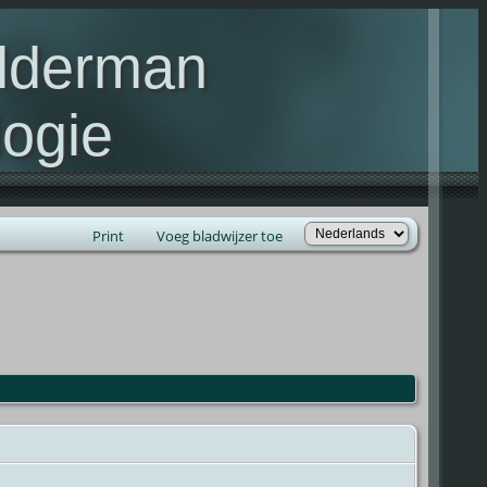
elderman
ogie
lie Kelderman(s)
Print
Voeg bladwijzer toe