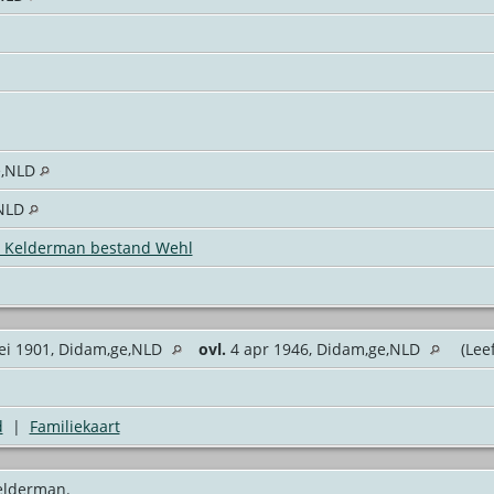
e,NLD
,NLD
Kelderman bestand Wehl
i 1901, Didam,ge,NLD
ovl.
4 apr 1946, Didam,ge,NLD
(Leef
d
|
Familiekaart
elderman.