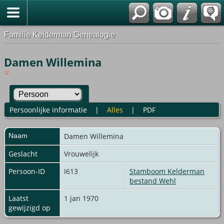
Familie Kelderman Genealogie
Damen Willemina
Persoonlijke informatie
|
Alles
|
PDF
Naam
Damen
Willemina
Geslacht
Vrouwelijk
Persoon-ID
I613
Stamboom Kelderman
bestand Wehl
Laatst
1 jan 1970
gewijzigd op