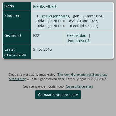
Gezin
Freriks Albert
Kinderen
1.
Freriks Johannes
,
geb.
30 mrt 1874,
Didam,ge,NLD
ovl.
29 apr 1927,
Didam,ge,NLD
(Leeftijd 53 jaar)
Gezins-ID
F221
Gezinsblad
|
Familiekaart
Laatst
5 nov 2015
gewijzigd op
Deze site werd aangemaakt door
The Next Generation of Genealogy
Sitebuilding
v. 15.0.1, geschreven door Darrin Lythgoe © 2001-2026.
Gegevens onderhouden door
Gerard Kelderman
.
Ga naar standaard site