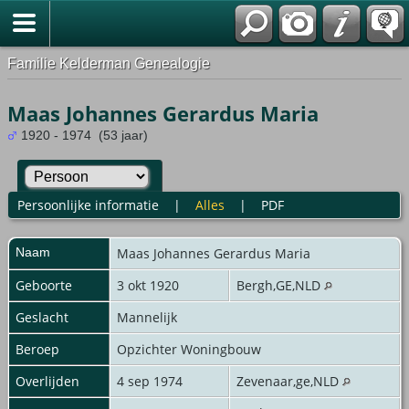
Familie Kelderman Genealogie
Maas Johannes Gerardus Maria
1920 - 1974 (53 jaar)
Persoonlijke informatie
|
Alles
|
PDF
Naam
Maas
Johannes Gerardus Maria
Geboorte
3 okt 1920
Bergh,GE,NLD
Geslacht
Mannelijk
Beroep
Opzichter Woningbouw
Overlijden
4 sep 1974
Zevenaar,ge,NLD