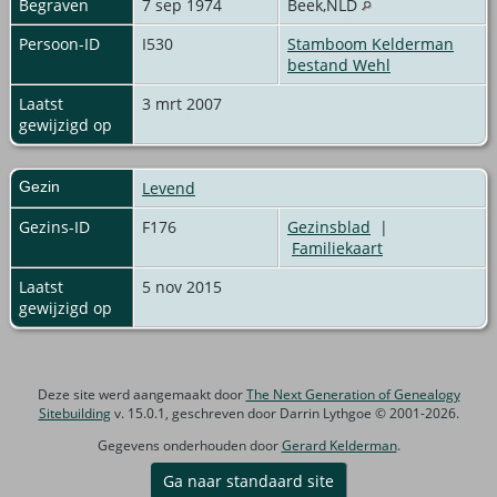
Begraven
7 sep 1974
Beek,NLD
Persoon-ID
I530
Stamboom Kelderman
bestand Wehl
Laatst
3 mrt 2007
gewijzigd op
Gezin
Levend
Gezins-ID
F176
Gezinsblad
|
Familiekaart
Laatst
5 nov 2015
gewijzigd op
Deze site werd aangemaakt door
The Next Generation of Genealogy
Sitebuilding
v. 15.0.1, geschreven door Darrin Lythgoe © 2001-2026.
Gegevens onderhouden door
Gerard Kelderman
.
Ga naar standaard site