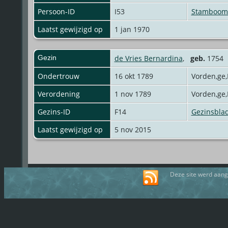
Persoon-ID
I53
Stamboom 
Laatst gewijzigd op
1 jan 1970
Gezin
de Vries Bernardina
,
geb.
175
Ondertrouw
16 okt 1789
Vorden,ge
Verordening
1 nov 1789
Vorden,ge
Gezins-ID
F14
Gezinsbla
Laatst gewijzigd op
5 nov 2015
Deze site werd aan