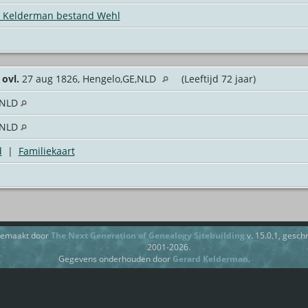
Kelderman bestand Wehl
4
ovl.
27 aug 1826, Hengelo,GE,NLD
(Leeftijd 72 jaar)
,NLD
,NLD
d
|
Familiekaart
gemaakt door
The Next Generation of Genealogy Sitebuilding
v. 15.0.1, gesc
2001-2026.
Gegevens onderhouden door
Gerard Kelderman
.