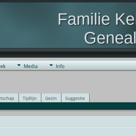
Familie K
Geneal
Genealogie van de fami
ek
Media
Info
tschap
Tijdlijn
Gezin
Suggestie