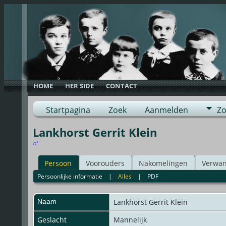
HOME
HER SIDE
CONTACT
Startpagina
Zoek
Aanmelden
Zo
Lankhorst Gerrit Klein
Persoon
Voorouders
Nakomelingen
Verwan
Persoonlijke informatie
|
Alles
|
PDF
Naam
Lankhorst
Gerrit Klein
Geslacht
Mannelijk