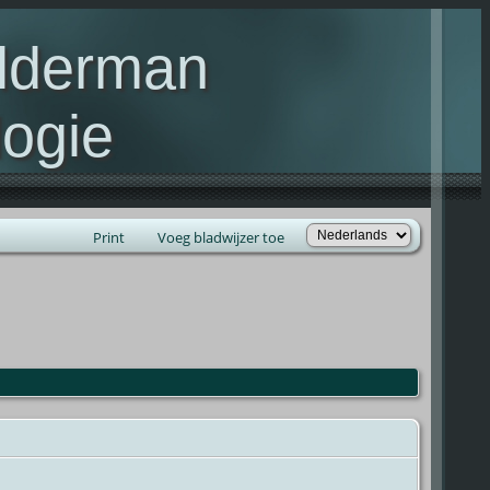
elderman
ogie
lie Kelderman(s)
Print
Voeg bladwijzer toe