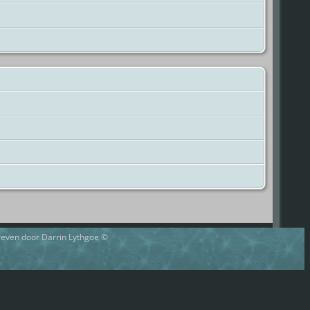
hreven door Darrin Lythgoe ©