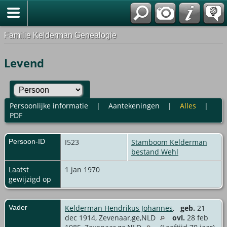
Familie Kelderman Genealogie
Levend
Persoonlijke informatie
|
Aantekeningen
|
Alles
|
PDF
Persoon-ID
I523
Stamboom Kelderman
bestand Wehl
Laatst
1 jan 1970
gewijzigd op
Vader
Kelderman Hendrikus Johannes
,
geb.
21
dec 1914, Zevenaar,ge,NLD
ovl.
28 feb