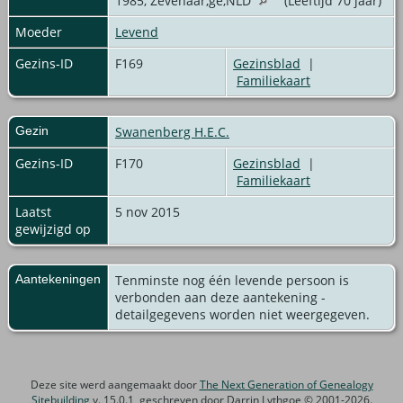
1985, Zevenaar,ge,NLD
(Leeftijd 70 jaar)
Moeder
Levend
Gezins-ID
F169
Gezinsblad
|
Familiekaart
Gezin
Swanenberg H.E.C.
Gezins-ID
F170
Gezinsblad
|
Familiekaart
Laatst
5 nov 2015
gewijzigd op
Aantekeningen
Tenminste nog één levende persoon is
verbonden aan deze aantekening -
detailgegevens worden niet weergegeven.
Deze site werd aangemaakt door
The Next Generation of Genealogy
Sitebuilding
v. 15.0.1, geschreven door Darrin Lythgoe © 2001-2026.