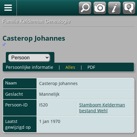
Familie Kelderman Genealogie
Casterop Johannes
Persoonlijke informatie
|
Alles
|
PDF
Naam
Casterop
Johannes
Geslacht
Mannelijk
Persoon-ID
I520
Stamboom Kelderman
bestand Wehl
Laatst
1 jan 1970
gewijzigd op