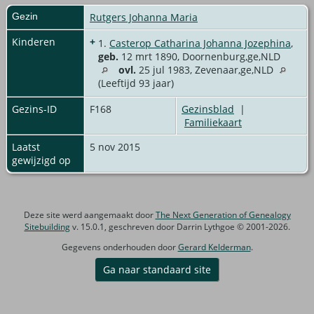
Gezin
Rutgers Johanna Maria
Kinderen
+
1.
Casterop Catharina Johanna Jozephina
,
geb.
12 mrt 1890, Doornenburg,ge,NLD
ovl.
25 jul 1983, Zevenaar,ge,NLD
(Leeftijd 93 jaar)
Gezins-ID
F168
Gezinsblad
|
Familiekaart
Laatst
5 nov 2015
gewijzigd op
Deze site werd aangemaakt door
The Next Generation of Genealogy
Sitebuilding
v. 15.0.1, geschreven door Darrin Lythgoe © 2001-2026.
Gegevens onderhouden door
Gerard Kelderman
.
Ga naar standaard site