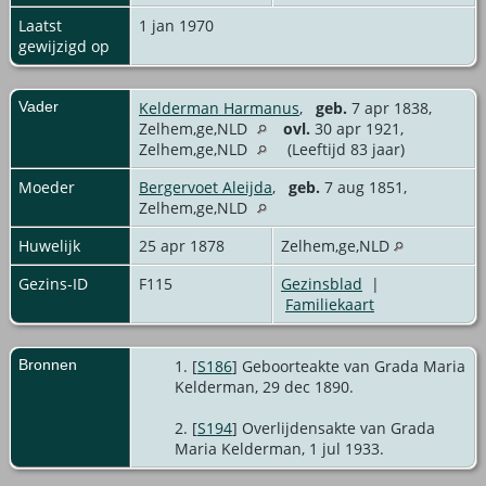
Laatst
1 jan 1970
gewijzigd op
Vader
Kelderman Harmanus
,
geb.
7 apr 1838,
Zelhem,ge,NLD
ovl.
30 apr 1921,
Zelhem,ge,NLD
(Leeftijd 83 jaar)
Moeder
Bergervoet Aleijda
,
geb.
7 aug 1851,
Zelhem,ge,NLD
Huwelijk
25 apr 1878
Zelhem,ge,NLD
Gezins-ID
F115
Gezinsblad
|
Familiekaart
Bronnen
[
S186
] Geboorteakte van Grada Maria
Kelderman, 29 dec 1890.
[
S194
] Overlijdensakte van Grada
Maria Kelderman, 1 jul 1933.