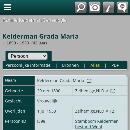
Familie Kelderman Genealogie
Kelderman Grada Maria
1890 - 1933 (42 jaar)
Persoonlijke informatie
|
Bronnen
|
Alles
|
PDF
Naam
Kelderman
Grada Maria
[
1
]
Geboorte
29 dec 1890
Zelhem,ge,NLD
[
1
]
Geslacht
Vrouwelijk
Overlijden
1 jul 1933
Zelhem,ge,NLD
[
2
]
Persoon-ID
I398
Stamboom Kelderman
bestand Wehl