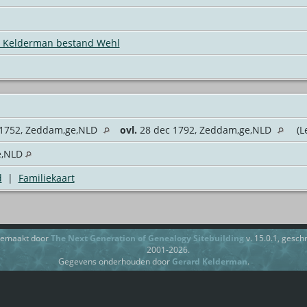
Kelderman bestand Wehl
1752, Zeddam,ge,NLD
ovl.
28 dec 1792, Zeddam,ge,NLD
(Le
e,NLD
d
|
Familiekaart
gemaakt door
The Next Generation of Genealogy Sitebuilding
v. 15.0.1, gesc
2001-2026.
Gegevens onderhouden door
Gerard Kelderman
.