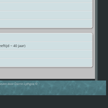
eftijd ~ 40 jaar)
hreven door Darrin Lythgoe ©