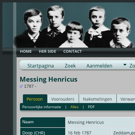
HOME
HER SIDE
CONTACT
Startpagina
Zoek
Aanmelden
Zo
Messing Henricus
1787 -
Persoon
Voorouders
Nakomelingen
Verwan
Persoonlijke informatie
|
Alles
|
PDF
Naam
Messing
Henricus
Doop (CHR)
16 feb 1787
Zeddam,g