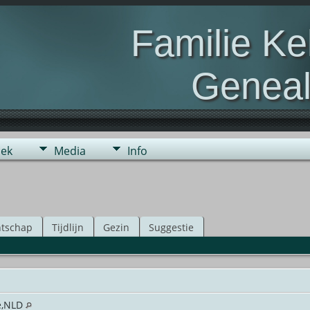
Familie K
Geneal
Genealogie van de fami
ek
Media
Info
tschap
Tijdlijn
Gezin
Suggestie
e,NLD