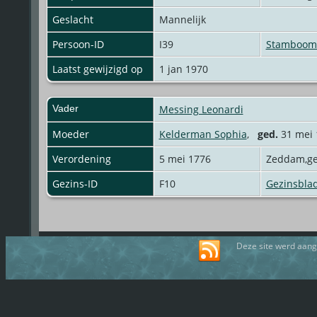
Geslacht
Mannelijk
Persoon-ID
I39
Stamboom 
Laatst gewijzigd op
1 jan 1970
Vader
Messing Leonardi
Moeder
Kelderman Sophia
,
ged.
31 mei 
Verordening
5 mei 1776
Zeddam,g
Gezins-ID
F10
Gezinsbla
Deze site werd aan