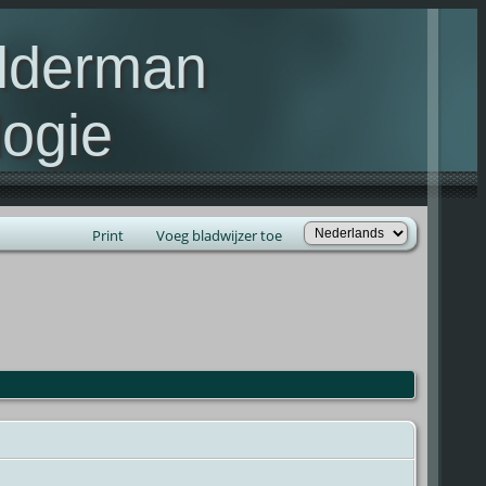
elderman
ogie
lie Kelderman(s)
Print
Voeg bladwijzer toe