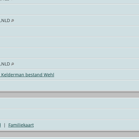
e,NLD
e,NLD
Kelderman bestand Wehl
d
|
Familiekaart