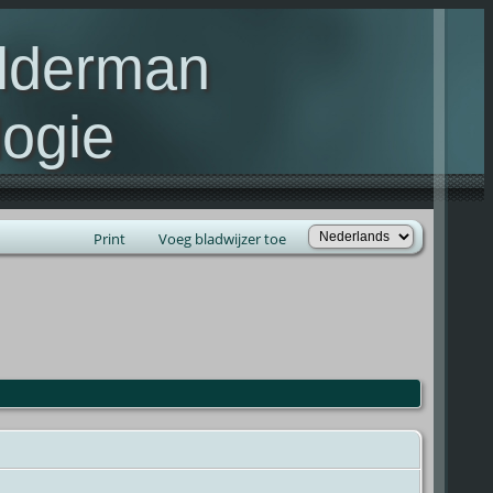
elderman
ogie
lie Kelderman(s)
Print
Voeg bladwijzer toe