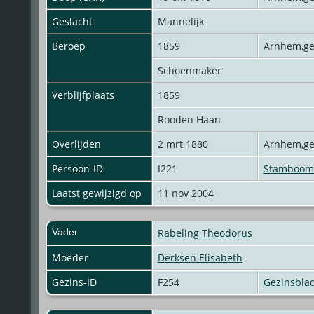
Geslacht
Mannelijk
Beroep
1859
Arnhem,g
Schoenmaker
Verblijfplaats
1859
Rooden Haan
Overlijden
2 mrt 1880
Arnhem,g
Persoon-ID
I221
Stamboom 
Laatst gewijzigd op
11 nov 2004
Vader
Rabeling Theodorus
Moeder
Derksen Elisabeth
Gezins-ID
F254
Gezinsbla