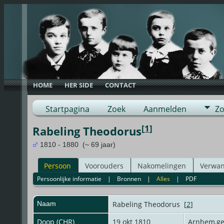
HOME
HER SIDE
CONTACT
Startpagina
Zoek
Aanmelden
Zo
[
1
]
Rabeling Theodorus
1810 - 1880 (~ 69 jaar)
Persoon
Voorouders
Nakomelingen
Verwan
Persoonlijke informatie
|
Bronnen
|
Alles
|
PDF
Naam
Rabeling
Theodorus
[
2
]
Doop (CHR)
19 okt 1810
Arnhem,g