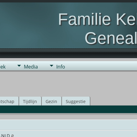
Familie K
Geneal
Genealogie van de fami
ek
Media
Info
tschap
Tijdlijn
Gezin
Suggestie
e,NLD