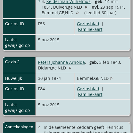
+
4.
Kelderman Wilhelmus
,
geb.
14 mrt
1851, Duiven,ge,NLD
ovl.
29 sep 1911,
Bemmel,GE,NLD
(Leeftijd 60 jaar)
Gezins-ID
F56
Gezinsblad
|
Familiekaart
Laatst
5 nov 2015
gewijzigd op
Gezin 2
Peters Johanna Arnolda
,
geb.
3 feb 1843,
Didam,ge,NLD
Huwelijk
30 jan 1874
Bemmel,GE,NLD
Gezins-ID
F84
Gezinsblad
|
Familiekaart
Laatst
5 nov 2015
gewijzigd op
Aantekeningen
In de Gemeente Zeddam geeft Henricus
Kelderman,boerenknecht,de geboorte aan