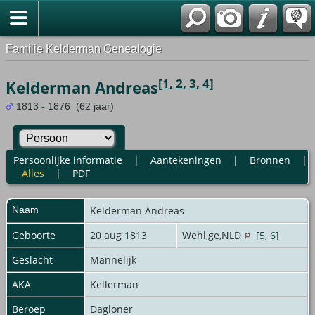
Familie Kelderman Genealogie
[
1
,
2
,
3
,
4
]
Kelderman Andreas
1813 - 1876 (62 jaar)
Persoonlijke informatie
|
Aantekeningen
|
Bronnen
|
Alles
|
PDF
Naam
Kelderman
Andreas
Geboorte
20 aug 1813
Wehl,ge,NLD
[
5
,
6
]
Geslacht
Mannelijk
AKA
Kellerman
Beroep
Dagloner