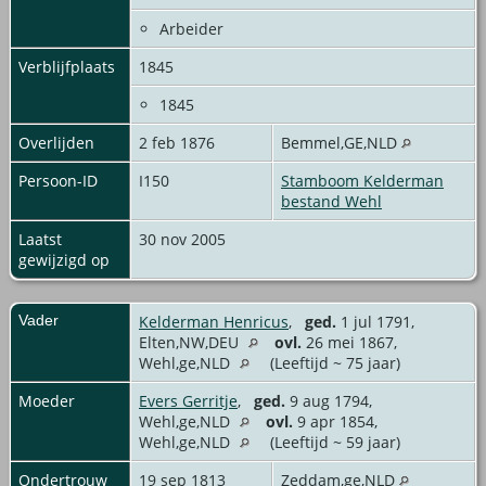
Arbeider
Verblijfplaats
1845
1845
Overlijden
2 feb 1876
Bemmel,GE,NLD
Persoon-ID
I150
Stamboom Kelderman
bestand Wehl
Laatst
30 nov 2005
gewijzigd op
Vader
Kelderman Henricus
,
ged.
1 jul 1791,
Elten,NW,DEU
ovl.
26 mei 1867,
Wehl,ge,NLD
(Leeftijd ~ 75 jaar)
Moeder
Evers Gerritje
,
ged.
9 aug 1794,
Wehl,ge,NLD
ovl.
9 apr 1854,
Wehl,ge,NLD
(Leeftijd ~ 59 jaar)
Ondertrouw
19 sep 1813
Zeddam,ge,NLD