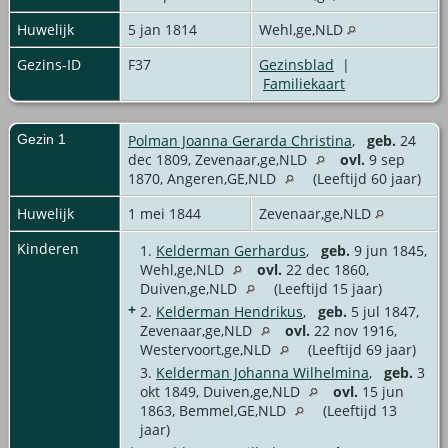
Huwelijk
5 jan 1814
Wehl,ge,NLD
Gezins-ID
F37
Gezinsblad
|
Familiekaart
Gezin 1
Polman Joanna Gerarda Christina
,
geb.
24
dec 1809, Zevenaar,ge,NLD
ovl.
9 sep
1870, Angeren,GE,NLD
(Leeftijd 60 jaar)
Huwelijk
1 mei 1844
Zevenaar,ge,NLD
Kinderen
1.
Kelderman Gerhardus
,
geb.
9 jun 1845,
Wehl,ge,NLD
ovl.
22 dec 1860,
Duiven,ge,NLD
(Leeftijd 15 jaar)
+
2.
Kelderman Hendrikus
,
geb.
5 jul 1847,
Zevenaar,ge,NLD
ovl.
22 nov 1916,
Westervoort,ge,NLD
(Leeftijd 69 jaar)
3.
Kelderman Johanna Wilhelmina
,
geb.
3
okt 1849, Duiven,ge,NLD
ovl.
15 jun
1863, Bemmel,GE,NLD
(Leeftijd 13
jaar)