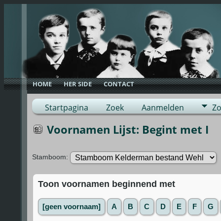
HOME
HER SIDE
CONTACT
Startpagina
Zoek
Aanmelden
Zo
Voornamen Lijst: Begint met I
Stamboom:
Toon voornamen beginnend met
[geen voornaam]
A
B
C
D
E
F
G