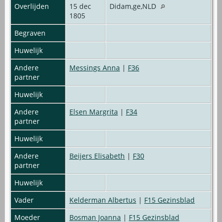
Overlijden
15 dec
Didam,ge,NLD
1805
Begraven
Huwelijk
Andere
Messings Anna
|
F36
partner
Huwelijk
Andere
Elsen Margrita
|
F34
partner
Huwelijk
Andere
Beijers Elisabeth
|
F30
partner
Huwelijk
Vader
Kelderman Albertus
|
F15 Gezinsblad
Moeder
Bosman Joanna
|
F15 Gezinsblad