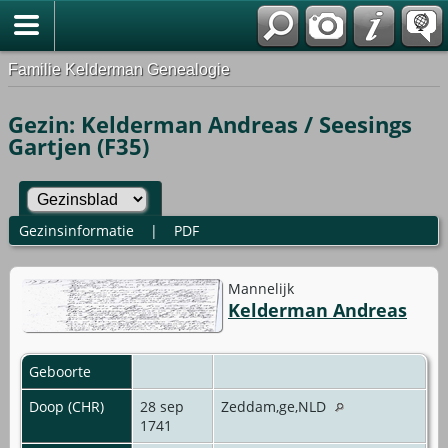
Familie Kelderman Genealogie
Gezin: Kelderman Andreas / Seesings
Gartjen (F35)
Gezinsinformatie
|
PDF
Mannelijk
Kelderman Andreas
Geboorte
Doop (CHR)
28 sep
Zeddam,ge,NLD
1741