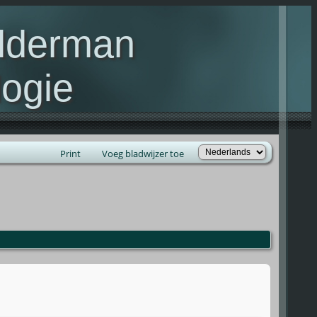
elderman
ogie
lie Kelderman(s)
Print
Voeg bladwijzer toe