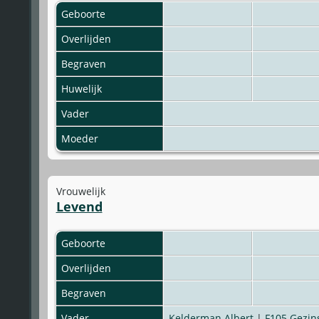
Geboorte
Overlijden
Begraven
Huwelijk
Vader
Moeder
Vrouwelijk
Levend
Geboorte
Overlijden
Begraven
Vader
Kelderman Albert
|
F105 Gezin