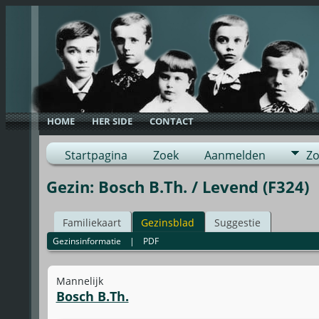
HOME
HER SIDE
CONTACT
Startpagina
Zoek
Aanmelden
Zo
Gezin: Bosch B.Th. / Levend (F324)
Familiekaart
Gezinsblad
Suggestie
Gezinsinformatie
|
PDF
Mannelijk
Bosch B.Th.