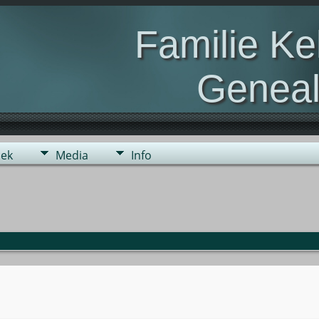
Familie K
Geneal
Genealogie van de fami
ek
Media
Info