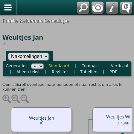
Familie Kelderman Genealogie
Weultjes Jan
Generaties:
Standaard
|
Compact
|
Verticaal
|
Alleen tekst
|
Register
|
Tabellen
|
PDF
Opm.: Scroll eventueel naar beneden of naar rechts om alles te
kunnen zien.
Weultjes Wil
Weultjes Jan
1844-