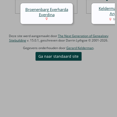
Kelderma
Broenenbarg Everharda
Ang
Everdina
18
Deze site werd aangemaakt door
The Next Generation of Genealogy
Sitebuilding
v. 15.0.1, geschreven door Darrin Lythgoe © 2001-2026.
Gegevens onderhouden door
Gerard Kelderman
.
Ga naar standaard site