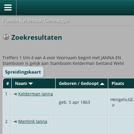
Familie Kelderman Genealogie
Zoekresultaten
Treffers 1 t/m 4 van 4 voor Voornaam begint met JANNA EN
Stamboom is gelijk aan Stamboom Kelderman bestand Wehl
Spreidingskaart
#
Naam
Geboren / Gedoopt
Plaats
1
Kelderman Janna
Hengelo,GE
geb. 5 apr 1863
2
Mentink Janna